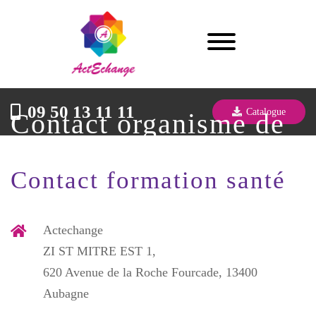
09 50 13 11 11
Catalogue
Contact organisme de
formation Actechange
Contact formation santé
Actechange
ZI ST MITRE EST 1,
620 Avenue de la Roche Fourcade, 13400
Aubagne