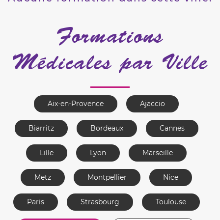
Formations
Médicales par Ville
Aix-en-Provence
Ajaccio
Biarritz
Bordeaux
Cannes
Lille
Lyon
Marseille
Metz
Montpellier
Nice
Paris
Strasbourg
Toulouse